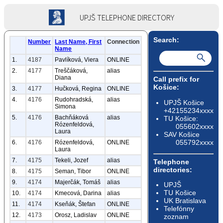
UPJŠ TELEPHONE DIRECTORY
Search:
Number
Last Name, First
Connection
Name
1.
4187
Pavlíková, Viera
ONLINE
2.
4177
Treščáková,
alias
Diana
Call prefix for
Košice:
3.
4177
Hučková, Regina
ONLINE
4.
4176
Rudohradská,
alias
UPJŠ Košice
Simona
+42155234xxxx
5.
4176
Bachňáková
alias
TU Košice:
Rózenfeldová,
055602xxxx
Laura
SAV Košice
055792xxxx
6.
4176
Rózenfeldová,
ONLINE
Laura
7.
4175
Tekeli, Jozef
alias
Telephone
directories:
8.
4175
Seman, Tibor
ONLINE
9.
4174
Majerčák, Tomáš
alias
UPJŠ
TU Košice
10.
4174
Kmecová, Darina
alias
UK Bratislava
11.
4174
Kseňák, Štefan
ONLINE
Telefónny
12.
4173
Orosz, Ladislav
ONLINE
zoznam