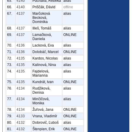
65.
4140
Puchalla, Rebeka
alias
66.
4140
Priščák, Dávid
offline
67.
4137
Marčoková
alias
Becková,
Dominika
68.
4137
Illeš, Tomáš
alias
69.
4137
Lamačková,
ONLINE
Daniela
70.
4136
Lacková, Eva
alias
71.
4136
Dolobáč, Marcel
ONLINE
72.
4135
Kardos, Nicolas
alias
73.
4135
Kalinová, Nina
alias
74.
4135
Fajdelová,
alias
Marianna
75.
4135
Kundrát, Ivan
ONLINE
76.
4134
Rudžiková,
alias
Denisa
77.
4134
Minčičová,
alias
Monika
78.
4134
Žuľová, Jana
ONLINE
79.
4133
Vrana, Vladimír
ONLINE
80.
4132
Dobrovič, Ľuboš
alias
81.
4132
Štenpien, Erik
ONLINE