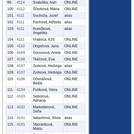
99.
4114
Svatuška, Ivan
ONLINE
100.
4112
Ščerbová, Mária
ONLINE
101.
4111
Suchoža, Jozef
alias
102.
4111
Pachová, Alžbeta
alias
103.
4111
Korečková,
alias
Angelika
104.
4111
Vratnica, K26
ONLINE
105.
4110
Ongaľová, Jana
ONLINE
106.
4109
Gonosová, Aneta
ONLINE
107.
4108
Tkáčová, Eva
ONLINE
108.
4107
Zurková, Hedviga
alias
109.
4107
Zurkova, Hedviga
ONLINE
110.
4106
Očenášová,
ONLINE
Beáta
111.
4104
Pulíková, Viera
ONLINE
112.
4103
Sabolová,
ONLINE
Adriana
113.
4102
Markotánová,
ONLINE
Soňa
114.
4101
Valachová, Silvia
alias
115.
4101
Stieranková,
ONLINE
Mária