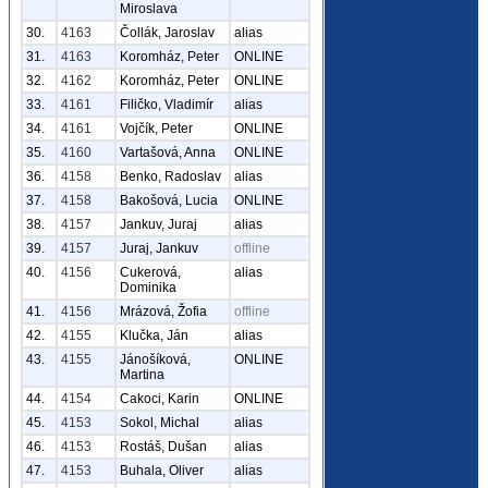
Miroslava
30.
4163
Čollák, Jaroslav
alias
31.
4163
Koromház, Peter
ONLINE
32.
4162
Koromház, Peter
ONLINE
33.
4161
Filičko, Vladimír
alias
34.
4161
Vojčík, Peter
ONLINE
35.
4160
Vartašová, Anna
ONLINE
36.
4158
Benko, Radoslav
alias
37.
4158
Bakošová, Lucia
ONLINE
38.
4157
Jankuv, Juraj
alias
39.
4157
Juraj, Jankuv
offline
40.
4156
Cukerová,
alias
Dominika
41.
4156
Mrázová, Žofia
offline
42.
4155
Klučka, Ján
alias
43.
4155
Jánošíková,
ONLINE
Martina
44.
4154
Cakoci, Karin
ONLINE
45.
4153
Sokol, Michal
alias
46.
4153
Rostáš, Dušan
alias
47.
4153
Buhala, Oliver
alias