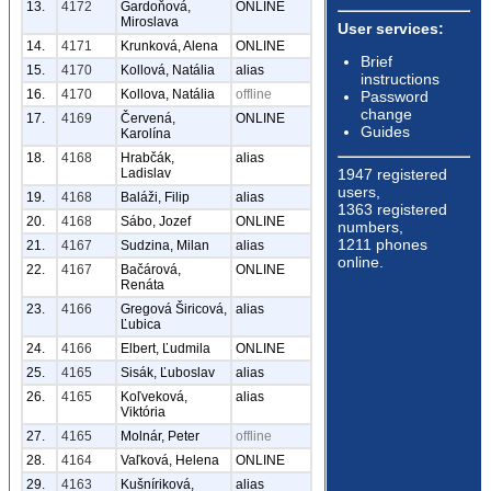
13.
4172
Gardoňová,
ONLINE
Miroslava
User services:
14.
4171
Krunková, Alena
ONLINE
Brief
15.
4170
Kollová, Natália
alias
instructions
16.
4170
Kollova, Natália
offline
Password
change
17.
4169
Červená,
ONLINE
Guides
Karolína
18.
4168
Hrabčák,
alias
1947 registered
Ladislav
users,
19.
4168
Baláži, Filip
alias
1363 registered
20.
4168
Sábo, Jozef
ONLINE
numbers,
1211 phones
21.
4167
Sudzina, Milan
alias
online.
22.
4167
Bačárová,
ONLINE
Renáta
23.
4166
Gregová Širicová,
alias
Ľubica
24.
4166
Elbert, Ľudmila
ONLINE
25.
4165
Sisák, Ľuboslav
alias
26.
4165
Koľveková,
alias
Viktória
27.
4165
Molnár, Peter
offline
28.
4164
Vaľková, Helena
ONLINE
29.
4163
Kušníriková,
alias