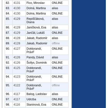
82.
4131
Fico, Miroslav
ONLINE
83.
4130
Dolná, Martina
alias
84.
4130
Dolna, Martina
ONLINE
85.
4129
Repiščáková,
alias
Diana
86.
4129
Janičková, Eva
alias
87.
4129
Jančát, Lukáš
ONLINE
88.
4128
Jakab, Radomír
alias
89.
4128
Jakab, Radomir
offline
90.
4127
Doktorandi,
ONLINE
PrávF
91.
4126
Pandy, Dávid
alias
92.
4126
Šoltys, Dominik
ONLINE
93.
4125
Doktorandi,
ONLINE
PrávF
94.
4123
Doktorandi,
ONLINE
PrávF
95.
4122
Doktorandi,
offline
PrávF
96.
4117
Balog, Ladislav
alias
97.
4117
Udrzba
ONLINE
98.
4116
Slaninová, Eva
ONLINE