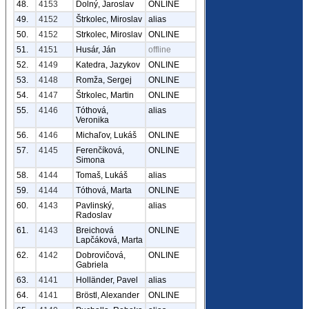
48.
4153
Dolný, Jaroslav
ONLINE
49.
4152
Štrkolec, Miroslav
alias
50.
4152
Strkolec, Miroslav
ONLINE
51.
4151
Husár, Ján
offline
52.
4149
Katedra, Jazykov
ONLINE
53.
4148
Romža, Sergej
ONLINE
54.
4147
Štrkolec, Martin
ONLINE
55.
4146
Tóthová,
alias
Veronika
56.
4146
Michaľov, Lukáš
ONLINE
57.
4145
Ferenčíková,
ONLINE
Simona
58.
4144
Tomaš, Lukáš
alias
59.
4144
Tóthová, Marta
ONLINE
60.
4143
Pavlinský,
alias
Radoslav
61.
4143
Breichová
ONLINE
Lapčáková, Marta
62.
4142
Dobrovičová,
ONLINE
Gabriela
63.
4141
Holländer, Pavel
alias
64.
4141
Bröstl, Alexander
ONLINE