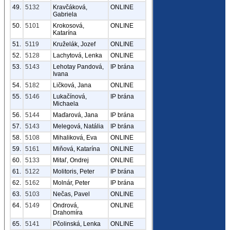
49.
5132
Kravčáková,
ONLINE
Gabriela
50.
5101
Krokosová,
ONLINE
Katarína
51.
5119
Kruželák, Jozef
ONLINE
52.
5128
Lachytová, Lenka
ONLINE
53.
5143
Lehotay Pandová,
IP brána
Ivana
54.
5182
Ličková, Jana
ONLINE
55.
5146
Lukačínová,
IP brána
Michaela
56.
5144
Maďarová, Jana
IP brána
57.
5143
Melegová, Natália
IP brána
58.
5108
Mihaliková, Eva
ONLINE
59.
5161
Miňová, Katarína
ONLINE
60.
5133
Mitaľ, Ondrej
ONLINE
61.
5122
Molitoris, Peter
IP brána
62.
5162
Molnár, Peter
IP brána
63.
5103
Nečas, Pavel
ONLINE
64.
5149
Ondrová,
ONLINE
Drahomíra
65.
5141
Pčolinská, Lenka
ONLINE