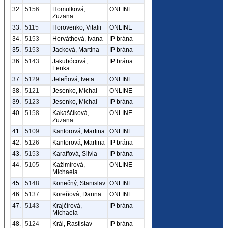
32.
5156
Homulková,
ONLINE
Zuzana
33.
5115
Horovenko, Vitalii
ONLINE
34.
5153
Horváthová, Ivana
IP brána
35.
5153
Jacková, Martina
IP brána
36.
5143
Jakubócová,
IP brána
Lenka
37.
5129
Jeleňová, Iveta
ONLINE
38.
5121
Jesenko, Michal
ONLINE
39.
5123
Jesenko, Michal
IP brána
40.
5158
Kakaščíková,
ONLINE
Zuzana
41.
5109
Kantorová, Martina
ONLINE
42.
5126
Kantorová, Martina
IP brána
43.
5153
Karaffová, Silvia
IP brána
44.
5105
Kažimírová,
ONLINE
Michaela
45.
5148
Konečný, Stanislav
ONLINE
46.
5137
Koreňová, Darina
ONLINE
47.
5143
Krajčírová,
IP brána
Michaela
48.
5124
Král, Rastislav
IP brána