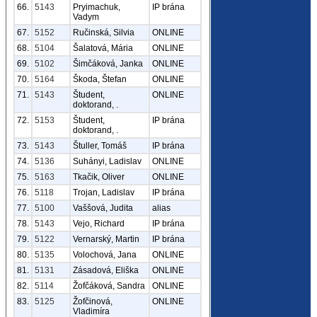
66.
5143
Pryimachuk,
IP brána
Vadym
67.
5152
Ručinská, Silvia
ONLINE
68.
5104
Šalatová, Mária
ONLINE
69.
5102
Šimčáková, Janka
ONLINE
70.
5164
Škoda, Štefan
ONLINE
71.
5143
Študent,
ONLINE
doktorand, .
72.
5153
Študent,
IP brána
doktorand, .
73.
5143
Štuller, Tomáš
IP brána
74.
5136
Suhányi, Ladislav
ONLINE
75.
5163
Tkačik, Oliver
ONLINE
76.
5118
Trojan, Ladislav
IP brána
77.
5100
Vaššová, Judita
alias
78.
5143
Vejo, Richard
IP brána
79.
5122
Vernarský, Martin
IP brána
80.
5135
Volochová, Jana
ONLINE
81.
5131
Zásadová, Eliška
ONLINE
82.
5114
Žofčáková, Sandra
ONLINE
83.
5125
Žofčinová,
ONLINE
Vladimíra