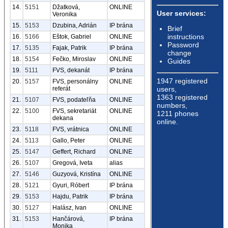
14.
5151
Džatková,
ONLINE
User services:
Veronika
15.
5153
Dzubina, Adrián
IP brána
Brief
instructions
16.
5166
Eštok, Gabriel
ONLINE
Password
17.
5135
Fajak, Patrik
IP brána
change
18.
5154
Fečko, Miroslav
ONLINE
Guides
19.
5111
FVS, dekanát
IP brána
1947 registered
20.
5157
FVS, personálny
ONLINE
users,
referát
1363 registered
21.
5107
FVS, podateľňa
ONLINE
numbers,
22.
5100
FVS, sekretariát
ONLINE
1211 phones
dekana
online.
23.
5118
FVS, vrátnica
ONLINE
24.
5113
Gallo, Peter
ONLINE
25.
5147
Geffert, Richard
ONLINE
26.
5107
Gregová, Iveta
alias
27.
5146
Guzyová, Kristína
ONLINE
28.
5121
Gyuri, Róbert
IP brána
29.
5153
Hajdu, Patrik
IP brána
30.
5127
Halász, Ivan
ONLINE
31.
5153
Hančárová,
IP brána
Monika