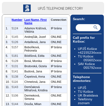
UPJŠ TELEPHONE DIRECTORY
Search:
Number
Last Name, First
Connection
Name
1.
5124
Adamov Kráľová,
IP brána
Viktória
2.
5145
Andrejčák, Jozef
ONLINE
Call prefix for
Košice:
3.
5126
Antalíková, Jana
ONLINE
4.
5157
Boboňková,
IP brána
UPJŠ Košice
Petronela
+42155234xxxx
5.
5181
Bódišová, Edita
ONLINE
TU Košice:
055602xxxx
6.
5128
Bosá, Monika
IP brána
SAV Košice
7.
5131
Brutovská, Gizela
IP brána
055792xxxx
8.
5141
Budová, Jana
IP brána
Telephone
9.
5138
Čepelová, Anna
ONLINE
directories:
10.
5116
Chmelová, Jana
ONLINE
11.
5143
Demčaková
IP brána
UPJŠ
Mihaľová, Kristína
TU Košice
UK Bratislava
12.
5106
Dermeková,
ONLINE
Telefónny
Simona
zoznam
13.
5144
Douša, Milan
ONLINE