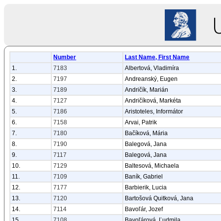
Number
Last Name, First Name
1.
7183
Albertová, Vladimíra
2.
7197
Andreanský, Eugen
3.
7189
Andričík, Marián
4.
7127
Andričíková, Markéta
5.
7186
Aristoteles, Informátor
6.
7158
Arvai, Patrik
7.
7180
Bačíková, Mária
8.
7190
Balegová, Jana
9.
7117
Balegová, Jana
10.
7129
Baltesová, Michaela
11.
7109
Baník, Gabriel
12.
7177
Barbierik, Lucia
13.
7120
Bartošová Quitková, Jana
14.
7114
Bavoľár, Jozef
15.
7108
Bavoľárová, Ľudmila