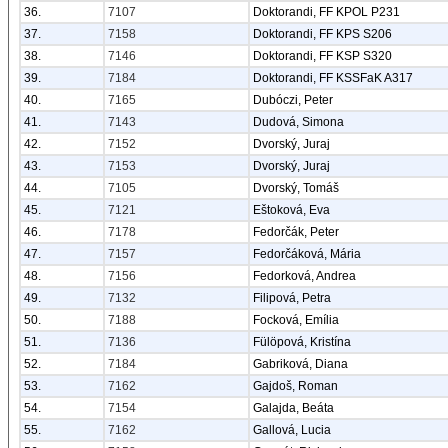
36.
7107
Doktorandi, FF KPOL P231
37.
7158
Doktorandi, FF KPS S206
38.
7146
Doktorandi, FF KSP S320
39.
7184
Doktorandi, FF KSSFaK A317
40.
7165
Dubóczi, Peter
41.
7143
Dudová, Simona
42.
7152
Dvorský, Juraj
43.
7153
Dvorský, Juraj
44.
7105
Dvorský, Tomáš
45.
7121
Eštoková, Eva
46.
7178
Fedorčák, Peter
47.
7157
Fedorčáková, Mária
48.
7156
Fedorková, Andrea
49.
7132
Filipová, Petra
50.
7188
Focková, Emília
51.
7136
Fülöpová, Kristína
52.
7184
Gabriková, Diana
53.
7162
Gajdoš, Roman
54.
7154
Galajda, Beáta
55.
7162
Gallová, Lucia