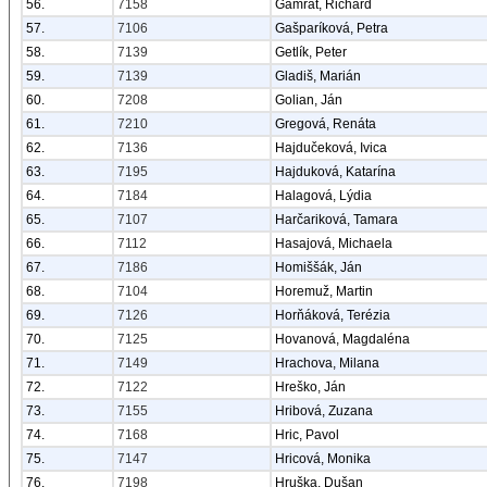
56.
7158
Gamrát, Richard
57.
7106
Gašparíková, Petra
58.
7139
Getlík, Peter
59.
7139
Gladiš, Marián
60.
7208
Golian, Ján
61.
7210
Gregová, Renáta
62.
7136
Hajdučeková, Ivica
63.
7195
Hajduková, Katarína
64.
7184
Halagová, Lýdia
65.
7107
Harčariková, Tamara
66.
7112
Hasajová, Michaela
67.
7186
Homiššák, Ján
68.
7104
Horemuž, Martin
69.
7126
Horňáková, Terézia
70.
7125
Hovanová, Magdaléna
71.
7149
Hrachova, Milana
72.
7122
Hreško, Ján
73.
7155
Hribová, Zuzana
74.
7168
Hric, Pavol
75.
7147
Hricová, Monika
76.
7198
Hruška, Dušan