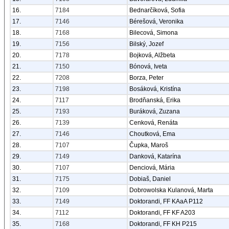
16.
7184
Bednarčíková, Sofia
17.
7146
Bérešová, Veronika
18.
7168
Bilecová, Simona
19.
7156
Bilský, Jozef
20.
7178
Bojková, Alžbeta
21.
7150
Bónová, Iveta
22.
7208
Borza, Peter
23.
7198
Bosáková, Kristína
24.
7117
Brodňanská, Erika
25.
7193
Buráková, Zuzana
26.
7139
Cenková, Renáta
27.
7146
Choutková, Ema
28.
7107
Čupka, Maroš
29.
7149
Danková, Katarína
30.
7107
Denciová, Mária
31.
7175
Dobiaš, Daniel
32.
7109
Dobrowolska Kulanová, Marta
33.
7149
Doktorandi, FF KAaA P112
34.
7112
Doktorandi, FF KF A203
35.
7168
Doktorandi, FF KH P215