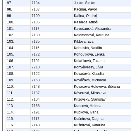
97.
7134
Jusko, Štefan
98.
7137
Kačmár, Pavol
99.
7109
Kalina, Ondrej
100.
7186
Kasarda, Miloš
101.
7117
Kavečanská, Alexandra
102.
7130
Kelemenová, Karolína
103.
7135
Kiktová, Eva
104.
7115
Kobulská, Natália
105.
7172
Kohoutková, Lenka
106.
7191
Kolaříková, Zuzana
107.
7210
Körtvélyessy, Lívia
108.
7122
Kováčová, Klaudia
109.
7153
Kováčová, Michaela
110.
7148
Kováčová Holevová, Bibiána
111.
7137
Köverová, Miroslava
112.
7104
Križovský, Stanislav
113.
7168
Kuncová, Helena
114.
7191
Kupková, Ivana
115.
7117
Kušnírová, Dagmar
116.
7148
Kušnírová, Katarína