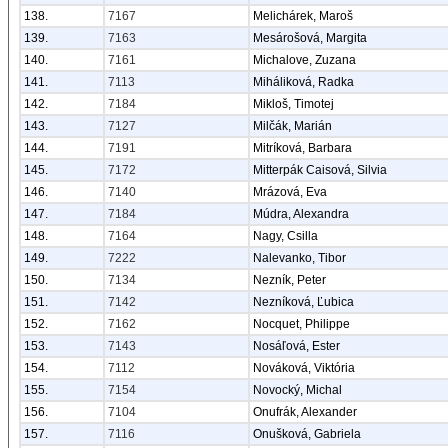
138.
7167
Melichárek, Maroš
139.
7163
Mesárošová, Margita
140.
7161
Michalove, Zuzana
141.
7113
Miháliková, Radka
142.
7184
Mikloš, Timotej
143.
7127
Milčák, Marián
144.
7191
Mitríková, Barbara
145.
7172
Mitterpák Caisová, Silvia
146.
7140
Mrázová, Eva
147.
7184
Múdra, Alexandra
148.
7164
Nagy, Csilla
149.
7222
Nalevanko, Tibor
150.
7134
Nezník, Peter
151.
7142
Nezníková, Ľubica
152.
7162
Nocquet, Philippe
153.
7143
Nosáľová, Ester
154.
7112
Nováková, Viktória
155.
7154
Novocký, Michal
156.
7104
Onufrák, Alexander
157.
7116
Onušková, Gabriela