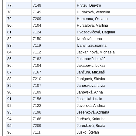
77.
7149
Hrytsu, Dmytro
78.
7149
Hudáková, Veronika
79.
7209
Humenna, Oksana
80.
7104
Hurčalová, Martina
81.
7124
Hvozdovičová, Dagmar
82.
7150
Ivančová, Lena
83.
7119
Iványi, Zsuzsanna
84.
7112
Jackaninová, Michaela
85.
7182
Jakabovič, Lukáš
86.
7104
Jakabovič, Lukáš
87.
7167
Jančura, Mikuláš
88.
7210
Janigová, Slávka
89.
7107
Jánošíková, Lívia
90.
7109
Janovská, Anna
91.
7156
Jasinská, Lucia
92.
7122
Javorská, Andrea
93.
7198
Jesenková, Adriana
94.
7168
Jurčová, Katarína
95.
7209
Jurečková, Beáta
96.
7111
Jusko, Štefan