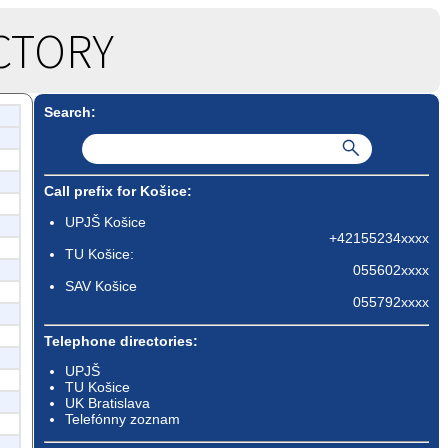
CTORY
Search:
Call prefix for Košice:
UPJŠ Košice
+42155234xxxx
TU Košice:
055602xxxx
SAV Košice
055792xxxx
Telephone directories:
UPJŠ
TU Košice
UK Bratislava
Telefónny zoznam